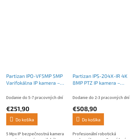
Partizan IPO-VF5MP 5MP
Partizan IPS-204X-IR 4K
Varifokálna IP kamera –
8MP PTZ IP kamera –
AF Full Colour, IR nočné
varifokálna, IR nočné
videnie, SH
videnie, vstavaná siréna,
Dodanie do 5-7 pracovných dní
Dodanie do 2-3 pracovných dní
FADA SH
€251,90
€508,90
Do košíka
Do košíka
5 Mpx IP bezpečnostná kamera
Profesionální robotická