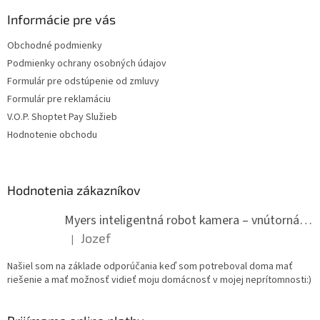
Informácie pre vás
Obchodné podmienky
Podmienky ochrany osobných údajov
Formulár pre odstúpenie od zmluvy
Formulár pre reklamáciu
V.O.P. Shoptet Pay Služieb
Hodnotenie obchodu
Hodnotenia zákazníkov
Myers inteligentná robot kamera – vnútorná WiFi kamera
Jozef
|
Hodnotenie produktu je 5 z 5 hviezdičiek.
Našiel som na základe odporúčania keď som potreboval doma mať
riešenie a mať možnosť vidieť moju domácnosť v mojej neprítomnosti:)