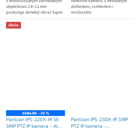
s motorizovaným varifokálnym
venkovní kamera. S nevídaným
objektívom 2.8–12 mm
dohledem, rozhledem i
poskytuje detailný obraz Super
možnostmi
HD, farebné nočné...
Akcia
€584,90
–30 %
Partizan IPS-220X-IR SE
Partizan IPS-230X-IR 5MP
5MP PTZ IP kamera – AI
PTZ IP kamera –
1.0, Starlight, IR nočné
varifokálna, Starlight 1.3,