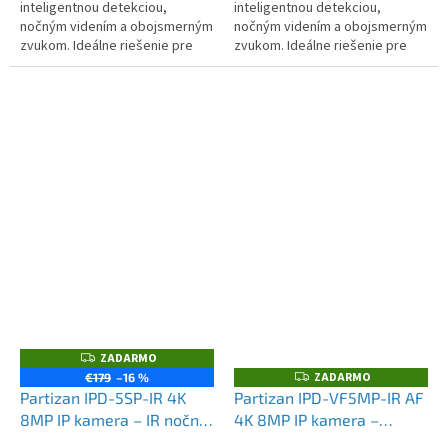
inteligentnou detekciou,
inteligentnou detekciou,
nočným videním a obojsmerným
nočným videním a obojsmerným
zvukom. Ideálne riešenie pre
zvukom. Ideálne riešenie pre
ochranu domu,...
ochranu domu,...
ZADARMO
Z
A
ZADARMO
Z
€179
–16 %
D
A
Partizan IPD-5SP-IR 4K
Partizan IPD-VF5MP-IR AF
A
D
R
8MP IP kamera – IR nočné
4K 8MP IP kamera –
A
M
R
videnie, vstavaná siréna,
motorická varifokálna, IR
O
M