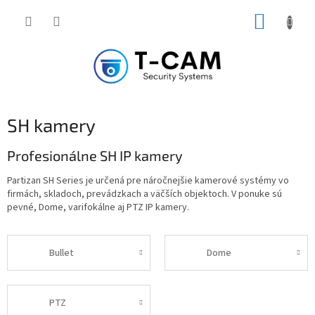
Prejsť
NÁKUP
na
obsah
KOŠÍK
SH kamery
Profesionálne SH IP kamery
Partizan SH Series je určená pre náročnejšie kamerové systémy vo
firmách, skladoch, prevádzkach a väčších objektoch. V ponuke sú
pevné, Dome, varifokálne aj PTZ IP kamery.
Bullet
Dome
PTZ