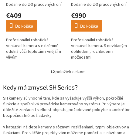
videnie
IR nočné videnie
Dodanie do 2-3 pracovných dní
Dodanie do 2-3 pracovných dní
€409
€990
Do košíka
Do košíka
Profesionální robotická
Profesionální robotická
venkovní kamera s extrémně
venkovní kamera. S nevídaným
odolná vůči teplotám i vnějším
dohledem, rozhledem i
vlivům
možnostmi
12
položiek celkom
O
v
l
Kedy má zmysel SH Series?
á
d
SH kamery sú vhodné tam, kde sa vyžaduje vyšší výkon, pokročilé
a
funkcie a spoľahlivá prevádzka kamerového systému. Pri výbere je
c
dôležité zohľadniť veľkosť objektu, požadované pokrytie a konkrétne
i
bezpečnostné požiadavky.
e
p
V kategórii nájdete kamery s rôznymi rozlíšeniami, typmi objektívov a
r
funkciami. Pre väčšie projekty vám môžeme pomôcť aj s návrhom a