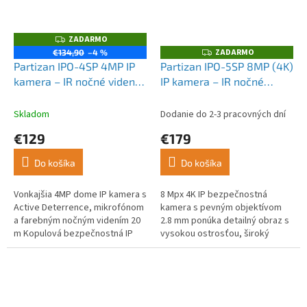
ZADARMO
Z
A
ZADARMO
Z
€134,90
–4 %
D
A
Partizan IPO-4SP 4MP IP
Partizan IPO-5SP 8MP (4K)
A
D
R
kamera – IR nočné videnie,
IP kamera – IR nočné
A
M
R
FADA SH s integrovanou
videnie, FADA SH s
O
M
O
sirénou
integrovanou sirénou
Skladom
Dodanie do 2-3 pracovných dní
€129
€179
Do košíka
Do košíka
Vonkajšia 4MP dome IP kamera s
8 Mpx 4K IP bezpečnostná
Active Deterrence, mikrofónom
kamera s pevným objektívom
a farebným nočným videním 20
2.8 mm ponúka detailný obraz s
m Kopulová bezpečnostná IP
vysokou ostrosťou, široký
kamera s...
pozorovací uhol a...