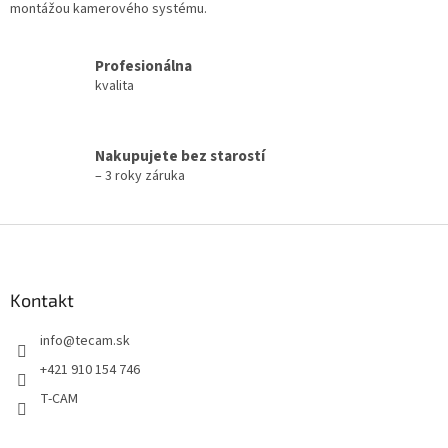
v
montážou kamerového systému.
k
y
v
Profesionálna
ý
kvalita
p
i
s
Nakupujete bez starostí
u
– 3 roky záruka
Z
á
p
ä
Kontakt
t
info
@
tecam.sk
i
e
+421 910 154 746
T-CAM