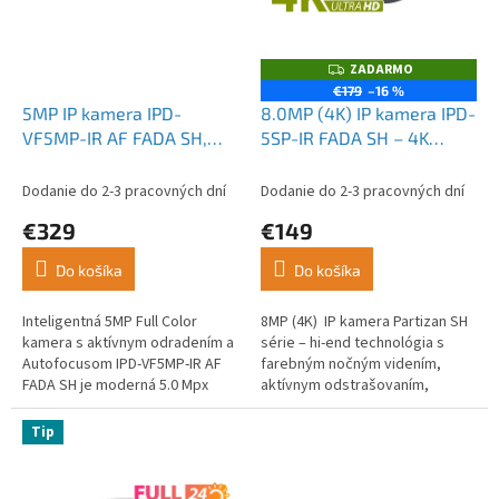
k
t
o
ZADARMO
Z
v
A
€179
–16 %
D
5MP IP kamera IPD-
8.0MP (4K) IP kamera IPD-
A
R
VF5MP-IR AF FADA SH,
5SP-IR FADA SH – 4K
M
Active Deterrence,
rozlíšenie, IR nočné
O
Autofocus, Color 24/7
videnie, čierna
Dodanie do 2-3 pracovných dní
Dodanie do 2-3 pracovných dní
€329
€149
Do košíka
Do košíka
Inteligentná 5MP Full Color
8MP (4K) IP kamera Partizan SH
kamera s aktívnym odradením a
série – hi-end technológia s
Autofocusom IPD-VF5MP-IR AF
farebným nočným videním,
FADA SH je moderná 5.0 Mpx
aktívnym odstrašovaním,
kopulová...
sirénou a...
Tip