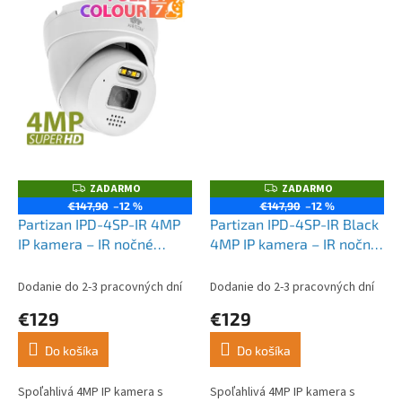
ZADARMO
ZADARMO
Z
Z
A
A
€147,90
–12 %
€147,90
–12 %
D
D
Partizan IPD-4SP-IR 4MP
Partizan IPD-4SP-IR Black
A
A
R
R
IP kamera – IR nočné
4MP IP kamera – IR nočné
M
M
videnie, vstavaná siréna,
videnie, FADA SH
O
O
FADA SH
Dodanie do 2-3 pracovných dní
Dodanie do 2-3 pracovných dní
€129
€129
Do košíka
Do košíka
Spoľahlivá 4MP IP kamera s
Spoľahlivá 4MP IP kamera s