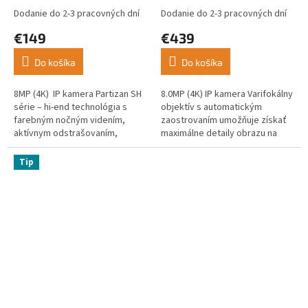
O
FADA SH
nočné videnie, vstavaná
Dodanie do 2-3 pracovných dní
Dodanie do 2-3 pracovných dní
siréna, FADA SH
€149
€439
Do košíka
Do košíka
8MP (4K) IP kamera Partizan SH
8.0MP (4K) IP kamera Varifokálny
série – hi-end technológia s
objektív s automatickým
farebným nočným videním,
zaostrovaním umožňuje získať
aktívnym odstrašovaním,
maximálne detaily obrazu na
sirénou a...
rôzne...
Tip