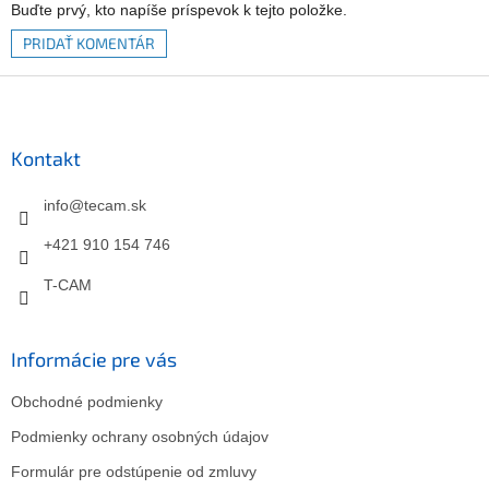
Buďte prvý, kto napíše príspevok k tejto položke.
PRIDAŤ KOMENTÁR
Z
á
p
ä
Kontakt
t
i
info
@
tecam.sk
e
+421 910 154 746
T-CAM
Informácie pre vás
Obchodné podmienky
Podmienky ochrany osobných údajov
Formulár pre odstúpenie od zmluvy