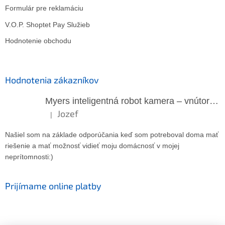
Formulár pre reklamáciu
V.O.P. Shoptet Pay Služieb
Hodnotenie obchodu
Hodnotenia zákazníkov
Myers inteligentná robot kamera – vnútorná WiFi kamera
Jozef
|
Hodnotenie produktu je 5 z 5 hviezdičiek.
Našiel som na základe odporúčania keď som potreboval doma mať
riešenie a mať možnosť vidieť moju domácnosť v mojej
neprítomnosti:)
Prijímame online platby