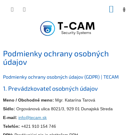
Prejsť
NÁKUP
na
KOŠÍK
obsah
Podmienky ochrany osobných
údajov
Podmienky ochrany osobných údajov (GDPR) | TECAM
1. Prevádzkovateľ osobných údajov
Meno / Obchodné meno:
Mgr. Katarína Tarová
Sídlo:
Orgovánová ulica 8021/3, 929 01 Dunajská Streda
E-mail:
info@tecam.sk
Telefón:
+421 910 154 746
DPH:
Predávajúci nie je platiteľom DPH