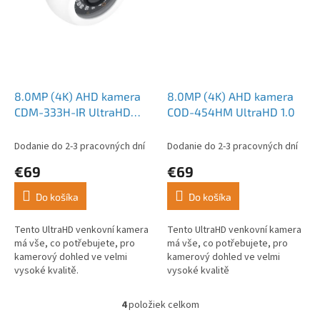
8.0MP (4K) AHD kamera
8.0MP (4K) AHD kamera
CDM-333H-IR UltraHD
COD-454HM UltraHD 1.0
Metal
Dodanie do 2-3 pracovných dní
Dodanie do 2-3 pracovných dní
€69
€69
Do košíka
Do košíka
Tento UltraHD venkovní kamera
Tento UltraHD venkovní kamera
má vše, co potřebujete, pro
má vše, co potřebujete, pro
kamerový dohled ve velmi
kamerový dohled ve velmi
vysoké kvalitě.
vysoké kvalitě
4
položiek celkom
O