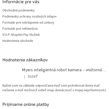
Informácie pre vás
Obchodné podmienky
Podmienky ochrany osobných údajov
Formulár pre odstúpenie od zmluvy
Formulár pre reklamáciu
V.O.P. Shoptet Pay Služieb
Hodnotenie obchodu
Hodnotenia zákazníkov
Myers inteligentná robot kamera – vnútorná WiFi kamera
Jozef
|
Hodnotenie produktu je 5 z 5 hviezdičiek.
Našiel som na základe odporúčania keď som potreboval doma mať
riešenie a mať možnosť vidieť moju domácnosť v mojej neprítomnosti:)
Prijímame online platby