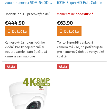
zoom kamera SDA-540D-
631H SuperHD Full Colour
IR FullHD Starlight
Dodanie do 3-5 pracovných dní
Momentálne nedostupné
€444,90
€63,90
Do košíka
Do košíka
Kamerový šampion nočního
Tento SuperHD venkovní
vidění. Pro ty nejnáročnější
kamera má vše, co potřebujete
pozorovatele. Tato špičková
pro kamerový dohled ve vysoké
kamera vám nabídne
kvalitě
neuvěřitelný dohled ve tmě...
Akcia
Akcia