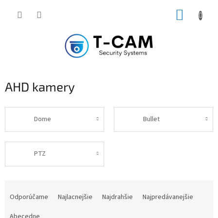
Prejsť
NÁKUP
na
obsah
KOŠÍK
AHD kamery
Dome
Bullet
PTZ
R
a
Odporúčame
Najlacnejšie
Najdrahšie
Najpredávanejšie
d
e
Abecedne