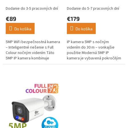
nočné videnie, Cloud 4G
Dodanie do 3-5 pracovných dní
Dodanie do 5-7 pracovných dní
€89
€179
Do košíka
Do košíka
5MP WiFi bezpečnostná kamera
IP kamera 5MP s nočným
– Inteligentné riešenie s Full
videním do 30 m – vonkajšie
Colour nočným videním Táto
použitie Moderná 5MP IP
5MP IP kamera kombinuje
kamera je vybavená pokročilým
vysoké...
obrazovým snímačom...