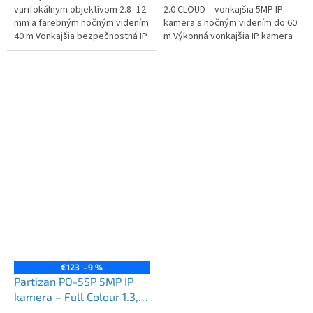
varifokálnym objektívom 2.8–12
2.0 CLOUD – vonkajšia 5MP IP
mm a farebným nočným videním
kamera s nočným videním do 60
40 m Vonkajšia bezpečnostná IP
m Výkonná vonkajšia IP kamera
kamera s...
Partizan...
€123
–9 %
Partizan PO-5SP 5MP IP
kamera – Full Colour 1.3,
IR nočné videnie, Cloud