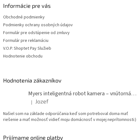
Informácie pre vás
Obchodné podmienky
Podmienky ochrany osobných údajov
Formulár pre odstúpenie od zmluvy
Formulár pre reklamáciu
V.O.P. Shoptet Pay Služieb
Hodnotenie obchodu
Hodnotenia zákazníkov
Myers inteligentná robot kamera – vnútorná WiFi kamera
Jozef
|
Hodnotenie produktu je 5 z 5 hviezdičiek.
Našiel som na základe odporúčania keď som potreboval doma mať
riešenie a mať možnosť vidieť moju domácnosť v mojej neprítomnosti:)
Prijímame online platby