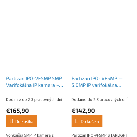
Partizan IPO-VF5MP 5MP
Partizan IPO‑VF5MP —
Varifokálna IP kamera –
5.0MP IP varifokálna
Full Colour, IR nočné
kamera Starlight 2.0,
videnie, Cloud
pripravená na Cloud
Dodanie do 2-3 pracovných dní
Dodanie do 2-3 pracovných dní
€165,90
€142,90
Do košíka
Do košíka
Vonkajšia 5MP IP kamera s
Partizan IPO-VF5MP STARLIGHT