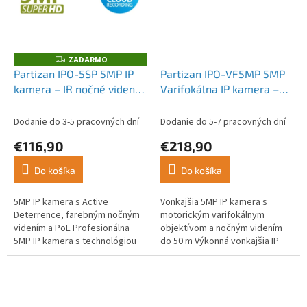
ZADARMO
Z
A
Partizan IPO-5SP 5MP IP
Partizan IPO-VF5MP 5MP
D
kamera – IR nočné videnie,
Varifokálna IP kamera –
A
R
FADA Cloud
AF Starlight 2.0, IR nočné
M
O
videnie
Dodanie do 3-5 pracovných dní
Dodanie do 5-7 pracovných dní
€116,90
€218,90
Do košíka
Do košíka
5MP IP kamera s Active
Vonkajšia 5MP IP kamera s
Deterrence, farebným nočným
motorickým varifokálnym
videním a PoE Profesionálna
objektívom a nočným videním
5MP IP kamera s technológiou
do 50 m Výkonná vonkajšia IP
Active Deterrence...
kamera s rozlíšením...