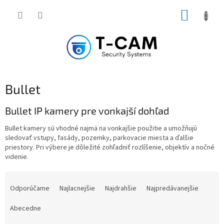
Prejsť
NÁKUP
na
obsah
KOŠÍK
Bullet
Bullet IP kamery pre vonkajší dohľad
Bullet kamery sú vhodné najmä na vonkajšie použitie a umožňujú
sledovať vstupy, fasády, pozemky, parkovacie miesta a ďalšie
priestory. Pri výbere je dôležité zohľadniť rozlíšenie, objektív a nočné
videnie.
R
a
Odporúčame
Najlacnejšie
Najdrahšie
Najpredávanejšie
d
e
Abecedne
n