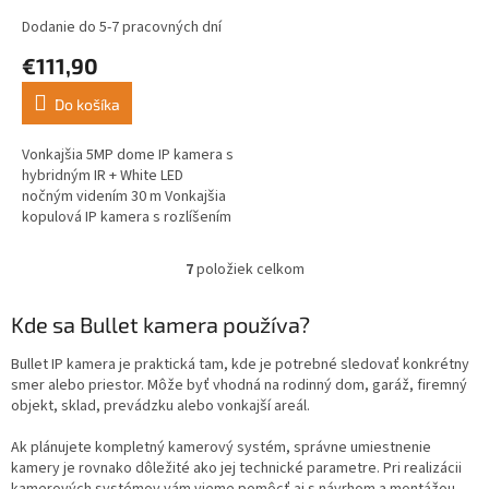
Dodanie do 5-7 pracovných dní
€111,90
Do košíka
Vonkajšia 5MP dome IP kamera s
hybridným IR + White LED
nočným videním 30 m Vonkajšia
kopulová IP kamera s rozlíšením
5.0 MP...
7
položiek celkom
O
v
l
Kde sa Bullet kamera používa?
á
d
Bullet IP kamera je praktická tam, kde je potrebné sledovať konkrétny
a
smer alebo priestor. Môže byť vhodná na rodinný dom, garáž, firemný
c
objekt, sklad, prevádzku alebo vonkajší areál.
i
e
Ak plánujete kompletný kamerový systém, správne umiestnenie
p
kamery je rovnako dôležité ako jej technické parametre. Pri realizácii
r