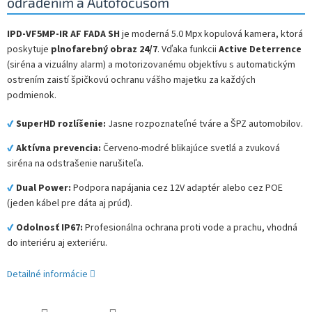
odradením a Autofocusom
IPD-VF5MP-IR AF FADA SH
je moderná 5.0 Mpx kopulová kamera, ktorá
poskytuje
plnofarebný obraz 24/7
. Vďaka funkcii
Active Deterrence
(siréna a vizuálny alarm) a motorizovanému objektívu s automatickým
ostrením zaistí špičkovú ochranu vášho majetku za každých
podmienok.
✔
SuperHD rozlíšenie:
Jasne rozpoznateľné tváre a ŠPZ automobilov.
✔
Aktívna prevencia:
Červeno-modré blikajúce svetlá a zvuková
siréna na odstrašenie narušiteľa.
✔
Dual Power:
Podpora napájania cez 12V adaptér alebo cez POE
(jeden kábel pre dáta aj prúd).
✔
Odolnosť IP67:
Profesionálna ochrana proti vode a prachu, vhodná
do interiéru aj exteriéru.
Detailné informácie