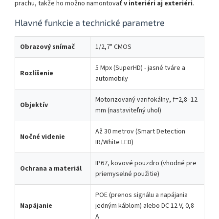
prachu, takže ho možno namontovať
v interiéri aj exteriéri
.
Hlavné funkcie a technické parametre
Obrazový snímač
1/2,7" CMOS
5 Mpx (SuperHD) - jasné tváre a
Rozlíšenie
automobily
Motorizovaný varifokálny, f=2,8–12
Objektív
mm (nastaviteľný uhol)
Až 30 metrov (Smart Detection
Nočné videnie
IR/White LED)
IP67, kovové pouzdro (vhodné pre
Ochrana a materiál
priemyselné použitie)
POE (prenos signálu a napájania
Napájanie
jedným káblom) alebo DC 12 V, 0,8
A