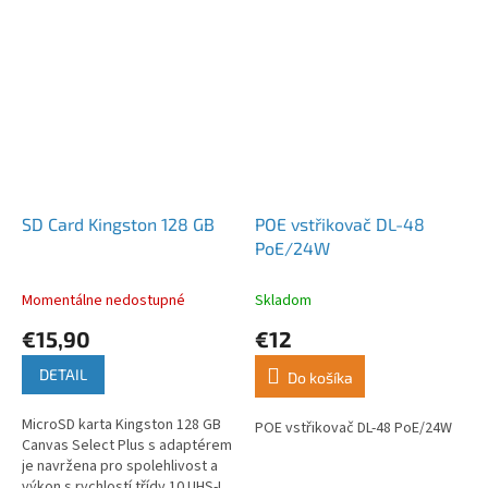
SD Card Kingston 128 GB
POE vstřikovač DL-48
PoE/24W
Momentálne nedostupné
Skladom
€15,90
€12
DETAIL
Do košíka
MicroSD karta Kingston 128 GB
POE vstřikovač DL-48 PoE/24W
Canvas Select Plus s adaptérem
je navržena pro spolehlivost a
výkon s rychlostí třídy 10 UHS-I