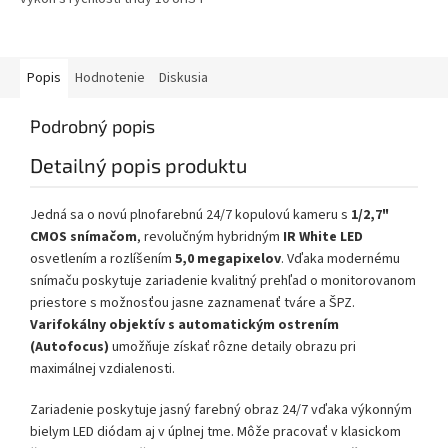
až...
Popis
Hodnotenie
Diskusia
Podrobný popis
Detailný popis produktu
Jedná sa o novú plnofarebnú 24/7 kopulovú kameru s
1/2,7"
CMOS snímačom
, revolučným hybridným
IR White LED
osvetlením a rozlíšením
5,0 megapixelov
. Vďaka modernému
snímaču poskytuje zariadenie kvalitný prehľad o monitorovanom
priestore s možnosťou jasne zaznamenať tváre a ŠPZ.
Varifokálny objektív s automatickým ostrením
(Autofocus)
umožňuje získať rôzne detaily obrazu pri
maximálnej vzdialenosti.
Zariadenie poskytuje jasný farebný obraz 24/7 vďaka výkonným
bielym LED diódam aj v úplnej tme. Môže pracovať v klasickom