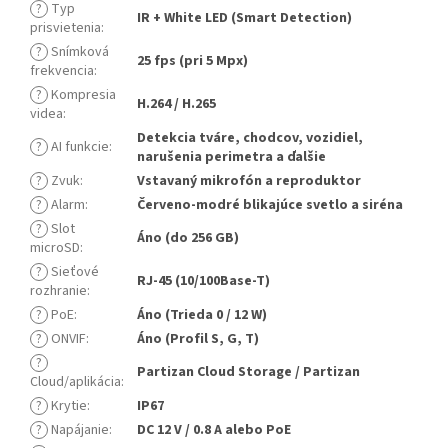
?
Typ
IR + White LED (Smart Detection)
prisvietenia
:
?
Snímková
25 fps (pri 5 Mpx)
frekvencia
:
?
Kompresia
H.264 / H.265
videa
:
Detekcia tváre, chodcov, vozidiel,
?
AI funkcie
:
narušenia perimetra a ďalšie
?
Zvuk
:
Vstavaný mikrofón a reproduktor
?
Alarm
:
Červeno-modré blikajúce svetlo a siréna
?
Slot
Áno (do 256 GB)
microSD
:
?
Sieťové
RJ-45 (10/100Base-T)
rozhranie
:
?
PoE
:
Áno (Trieda 0 / 12 W)
?
ONVIF
:
Áno (Profil S, G, T)
?
Partizan Cloud Storage / Partizan
Cloud/aplikácia
:
?
Krytie
:
IP67
?
Napájanie
:
DC 12 V / 0.8 A alebo PoE