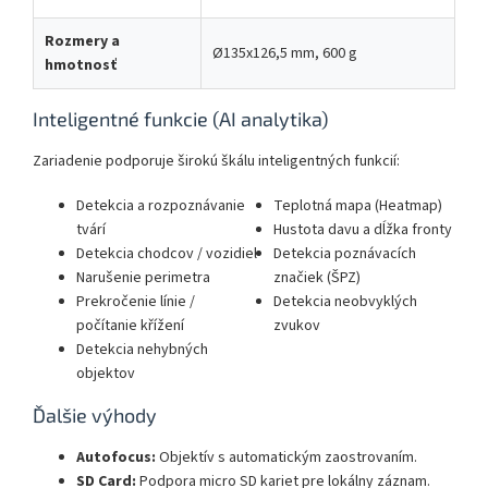
Rozmery a
Ø135x126,5 mm, 600 g
hmotnosť
Inteligentné funkcie (AI analytika)
Zariadenie podporuje širokú škálu inteligentných funkcií:
Detekcia a rozpoznávanie
Teplotná mapa (Heatmap)
tvárí
Hustota davu a dĺžka fronty
Detekcia chodcov / vozidiel
Detekcia poznávacích
Narušenie perimetra
značiek (ŠPZ)
Prekročenie línie /
Detekcia neobvyklých
počítanie křížení
zvukov
Detekcia nehybných
objektov
Ďalšie výhody
Autofocus:
Objektív s automatickým zaostrovaním.
SD Card:
Podpora micro SD kariet pre lokálny záznam.