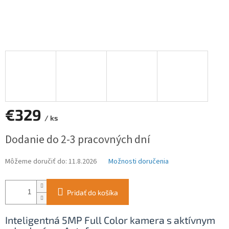
€329
/ ks
Jednotková
Dodanie do 2-3 pracovných dní
cena:
Môžeme doručiť do:
11.8.2026
Možnosti doručenia
Pridať do košíka
Inteligentná 5MP Full Color kamera s aktívnym