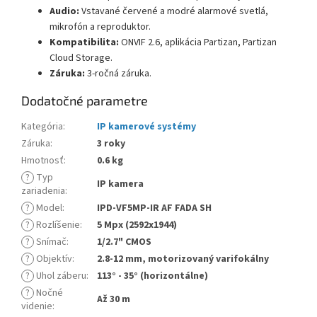
Audio:
Vstavané červené a modré alarmové svetlá,
mikrofón a reproduktor.
Kompatibilita:
ONVIF 2.6, aplikácia Partizan, Partizan
Cloud Storage.
Záruka:
3-ročná záruka.
Dodatočné parametre
Kategória
:
IP kamerové systémy
Záruka
:
3 roky
Hmotnosť
:
0.6 kg
?
Typ
IP kamera
zariadenia
:
?
Model
:
IPD-VF5MP-IR AF FADA SH
?
Rozlíšenie
:
5 Mpx (2592x1944)
?
Snímač
:
1/2.7" CMOS
?
Objektív
:
2.8-12 mm, motorizovaný varifokálny
?
Uhol záberu
:
113° - 35° (horizontálne)
?
Nočné
Až 30 m
videnie
: