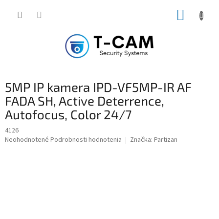
Prejsť
NÁKUP
na
obsah
KOŠÍK
5MP IP kamera IPD-VF5MP-IR AF
FADA SH, Active Deterrence,
Autofocus, Color 24/7
4126
Priemerné
Neohodnotené
Podrobnosti hodnotenia
Značka:
Partizan
hodnotenie
produktu
je
0,0
z
5
hviezdičiek.