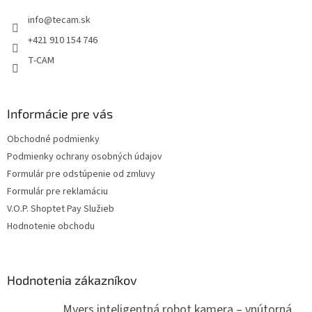
t
info
@
tecam.sk
i
e
+421 910 154 746
T-CAM
Informácie pre vás
Obchodné podmienky
Podmienky ochrany osobných údajov
Formulár pre odstúpenie od zmluvy
Formulár pre reklamáciu
V.O.P. Shoptet Pay Služieb
Hodnotenie obchodu
Hodnotenia zákazníkov
Myers inteligentná robot kamera – vnútorná WiFi kamera