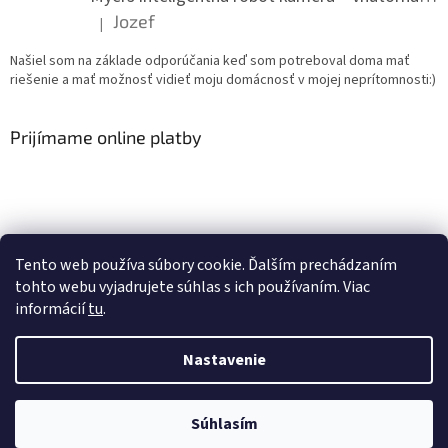
Jozef
|
Hodnotenie produktu je 5 z 5 hviezdičiek.
Našiel som na základe odporúčania keď som potreboval doma mať
riešenie a mať možnosť vidieť moju domácnosť v mojej neprítomnosti:)
Prijímame online platby
Tento web používa súbory cookie. Ďalším prechádzaním
Youtube T-CAM
tohto webu vyjadrujete súhlas s ich používaním. Viac
informácií
tu
.
Nastavenie
Vytvoril Shoptet
Súhlasím
Copyright 2026
T-CAM
. Všetky práva vyhradené.