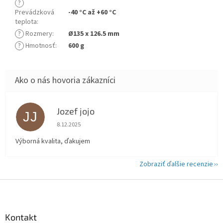
?
Prevádzková
-40 °C až +60 °C
teplota
:
?
Rozmery
:
Ø135 x 126.5 mm
?
Hmotnosť
:
600 g
Jozef jojo
JJ
Hodnotenie obchodu je 5 z 5 hviezdičiek.
8.12.2025
Výborná kvalita, ďakujem
Zobraziť ďalšie recenzie
Z
á
p
ä
Kontakt