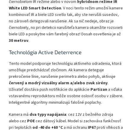
čiernobielom IR režime alebo v novom
hybridnom režime IR
White LED Smart Detection
. V noci tento režim umožní kamere
kombinovať IR a biele LED svetlo tak, aby ste nerušili susedov,
no zároveň detegovali narušenie. Ak sa nič nedeje, obraz je
čiernobiely, no pri detekcii narušiteľa kamera okamžite rozsvieti
biele LED a poskytne vám farebný obraz! Dosah osvetlenia je až
30 metrov
.
Technológia Active Deterrence
Tento model podporuje technológiu aktívneho odradenia, ktorá
umožňuje predchádzať zločinom. Ak kamera deteguje
prekročenie línie, narušenie perimetra alebo pohyb, aktivuje
červený a modrý vizuálny alarm a/alebo zvuk sirény
.
Užívateľ dostáva push notifikácie do aplikácie
Partizan
a vďaka
vstavanému reproduktoru môže osobne osloviť osobu v zábere.
Inteligentné algoritmy minimalizujú falošné poplachy.
Kamera má
dva typy napájania
: cez 12V z bežného zdroja
alebo cez
POE
cez dátový kábel. Model si zachováva funkčnosť
pri teplotách
od -40 do +60 °C
a má ochranu
IP67
proti vlhkosti a