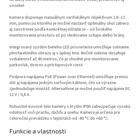
vozidiel.
Kamera disponuje manuálnym varifokálnym objektívom 2.8–12
mm, pomocou ktorého je možné nastaviť optimálny uhol záberu
aj zaostrenie podľa konkrétnej inštalácie – od širokého
monitorovania priestoru až po sledovanie vstupu alebo brány.
Integrovaný systém bieleho LED prisvietenia umožňuje snímanie
plnofarebného obrazu aj v úplnej tme. Nočné videnie dosahuje
vzdialenosť až 40 metrov, čo je vhodné pre monitorovanie
parkovísk, dvorov a prístupových ciest.
Podpora napájania PoE (Power over Ethernet) umožňuje prenos
dát aj napájania jedným sieťovým káblom, čím sa výrazne
zjednodušuje montáž. Alternatívne je možné použiť napájanie DC
12 V / 0,8 A.
Robustné kovové telo kamery s krytím IP66 zabezpečuje vysokú
odolnosť voči prachu, dažďu a snehu. Kamera je určená pre
celoročnú prevádzku v teplotách od -40 °C do +60 °C.
Funkcie a vlastnosti