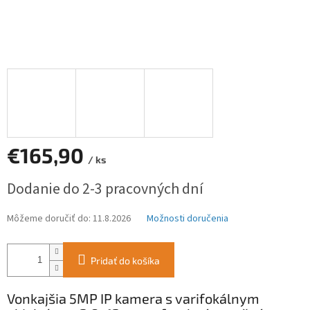
€165,90
/ ks
Jednotková
Dodanie do 2-3 pracovných dní
cena:
Môžeme doručiť do:
11.8.2026
Možnosti doručenia
Pridať do košíka
Vonkajšia 5MP IP kamera s varifokálnym