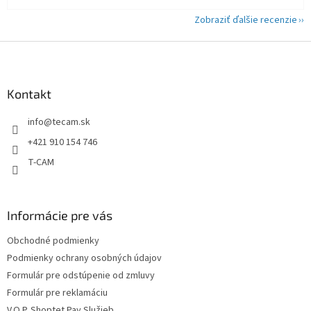
Zobraziť ďalšie recenzie
Z
á
p
ä
Kontakt
t
info
@
tecam.sk
i
e
+421 910 154 746
T-CAM
Informácie pre vás
Obchodné podmienky
Podmienky ochrany osobných údajov
Formulár pre odstúpenie od zmluvy
Formulár pre reklamáciu
V.O.P. Shoptet Pay Služieb