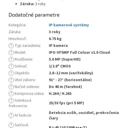
Záruka:
3 roky
Dodatočné parametre
Kategória
:
IP kamerové systémy
Záruka
:
3 roky
Hmotnosť
:
0.75 kg
?
Typ zariadenia
:
IP kamera
?
Model
:
IPO-VF5MP Full Colour v1.0 Cloud
?
Rozlíšenie
:
5.0 MP (SuperHD)
?
Snímač
:
1/2.8" CMOS
?
Objektív
:
2.8–12 mm (varifokálny)
?
Uhol záberu
:
91° - 27° (horizontálne)
?
Nočné videnie
:
Do 40 m (farebné)
?
Kompresia videa
:
H.264 / H.265
?
Snímková
25/30 fps (pri 5 MP)
frekvencia
:
Detekcia osôb, vozidiel, prekročenia
?
AI funkcie
:
čiary
?
Sieťové
RJ-45 (10/100Base-T)