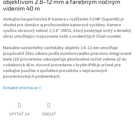
objektívom 2.8–12 mm a farebným nočným
videním 40 m
Vonkajšia bezpečnostná IP kamera s rozlíšením 5.0 MP (SuperHD) je
vhodná pre domáce aj profesionálne kamerové systémy. Kamera
využíva obrazový snímač 1/2.8″ CMOS, ktorý poskytuje ostrý a detailný
obraz umožňujúci rozpoznanie osôb a evidenčných čísiel vozidiel.
Manuálne nastaviteľný varifokálny objektív 2.8–12 mm umožňuje
prispôsobiť šírku záberu podľa monitorovaného priestoru. Integrované
biele LED prisvietenie zabezpečuje plnofarebné nočné videnie až do
vzdialenosti 40 m. Kovové prevedenie s krytím IP66 je určené pre
vonkajšie použitie a spoľahlivú prevádzku v nepriaznivých
poveternostných podmienkach.
Detailné informácie
OPÝTAŤ SA
ZDIEĽAŤ