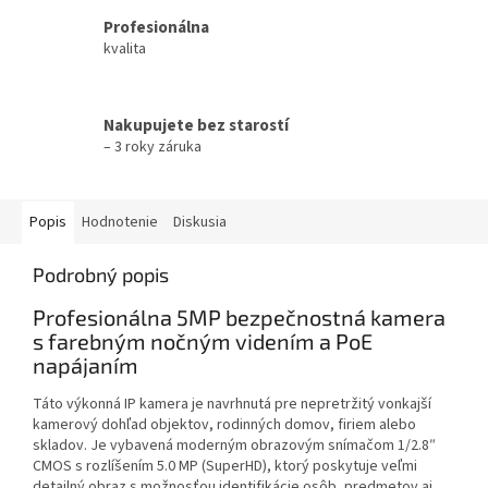
Profesionálna
kvalita
Nakupujete bez starostí
– 3 roky záruka
Popis
Hodnotenie
Diskusia
Podrobný popis
Profesionálna 5MP bezpečnostná kamera
s farebným nočným videním a PoE
napájaním
Táto výkonná IP kamera je navrhnutá pre nepretržitý vonkajší
kamerový dohľad objektov, rodinných domov, firiem alebo
skladov. Je vybavená moderným obrazovým snímačom 1/2.8″
CMOS s rozlíšením 5.0 MP (SuperHD), ktorý poskytuje veľmi
detailný obraz s možnosťou identifikácie osôb, predmetov aj