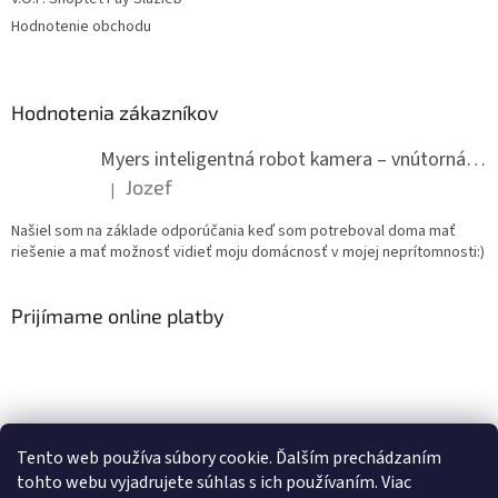
Hodnotenie obchodu
Hodnotenia zákazníkov
Myers inteligentná robot kamera – vnútorná WiFi kamera
Jozef
|
Hodnotenie produktu je 5 z 5 hviezdičiek.
Našiel som na základe odporúčania keď som potreboval doma mať
riešenie a mať možnosť vidieť moju domácnosť v mojej neprítomnosti:)
Prijímame online platby
Tento web používa súbory cookie. Ďalším prechádzaním
Youtube T-CAM
tohto webu vyjadrujete súhlas s ich používaním. Viac