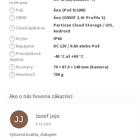
rozhranie
:
?
PoE
:
Áno (PoE 0/10W)
?
ONVIF
:
Áno (ONVIF 2.4+ Profile S)
Partizan Cloud Storage / iOS,
?
Cloud/aplikácia
:
Android
?
Krytie
:
IP66
?
Napájanie
:
DC 12V / 0.8A alebo PoE
?
Prevádzková
-40 °C až +60 °C
teplota
:
?
Rozmery
:
79 × 87.5 × 140 mm (kamera)
?
Hmotnosť
:
750 g
Jozef jojo
JJ
Hodnotenie obchodu je 5 z 5 hviezdičiek.
8.12.2025
Výborná kvalita, ďakujem