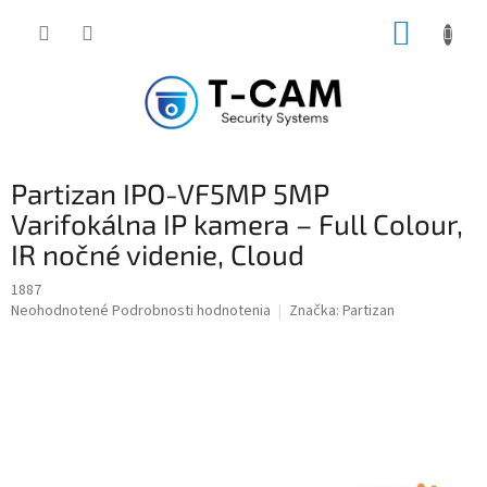
Prejsť
NÁKUP
na
obsah
KOŠÍK
Partizan IPO-VF5MP 5MP
Varifokálna IP kamera – Full Colour,
IR nočné videnie, Cloud
1887
Priemerné
Neohodnotené
Podrobnosti hodnotenia
Značka:
Partizan
hodnotenie
produktu
je
0,0
z
5
hviezdičiek.