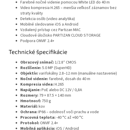
Farebné nočné videnie pomocou White LED do 40 m
Video kompresia H.265 – menšia veľkosť záznamov bez
straty kvality
Detekcia osôb (video analytika)
Mobilné sledovanie iOS a Android
Vzdialený prístup cez Partizan MAC
Cloudové úložisko PARTIZAN CLOUD STORAGE
Podpora ONVIF 2.4+
Technické špecifikácie
Obrazový snímač:
1/2.8″ CMOS
Rozlíšenie:
5.0 MP (SuperHD)
Objektív:
varifokálny 2.8–12 mm (manuálne nastavenie)
Nočné videnie:
farebné, dosah do 40 m
Kompresia videa:
H.265
Napájanie:
PoE alebo DC 12V / 0,8A
Rozmery:
79 × 87.5 × 140 mm
Hmotnosť:
750 g
Materiál:
kov
Ochrana:
IP66 – odolnosť voči prachu a vode
Pracovná teplota:
-40 °C až +60 °C
Protokol:
ONVIF 2.4+
Mobilná aplikácia:
iOS / Android