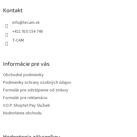
p
ä
Kontakt
t
info
@
tecam.sk
i
e
+421 910 154 746
T-CAM
Informácie pre vás
Obchodné podmienky
Podmienky ochrany osobných údajov
Formulár pre odstúpenie od zmluvy
Formulár pre reklamáciu
V.O.P. Shoptet Pay Služieb
Hodnotenie obchodu
Hodnotenia zákazníkov