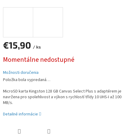
€15,90
/ ks
Jednotková
Momentálne nedostupné
cena:
Možnosti doručenia
Položka bola vypredaná…
MicroSD karta Kingston 128 GB Canvas Select Plus s adaptérem je
navržena pro spolehlivost a výkon s rychlostí třídy 10 UHS-I až 100
MB/s.
Detailné informácie