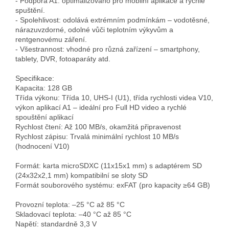
- Podpora A1: optimalizováno pro mobilní aplikace a rychlé 
spuštění.

- Spolehlivost: odolává extrémním podmínkám – vodotěsné, 
nárazuvzdorné, odolné vůči teplotním výkyvům a 
rentgenovému záření.

- Všestrannost: vhodné pro různá zařízení – smartphony, 
tablety, DVR, fotoaparáty atd.

Specifikace:

Kapacita: 128 GB

Třída výkonu: Třída 10, UHS-I (U1), třída rychlosti videa V10, 
výkon aplikací A1 – ideální pro Full HD video a rychlé 
spouštění aplikací

Rychlost čtení: Až 100 MB/s, okamžitá připravenost

Rychlost zápisu: Trvalá minimální rychlost 10 MB/s 
(hodnocení V10)

Formát: karta microSDXC (11x15x1 mm) s adaptérem SD 
(24x32x2,1 mm) kompatibilní se sloty SD

Formát souborového systému: exFAT (pro kapacity ≥64 GB)

Provozní teplota: –25 °C až 85 °C

Skladovací teplota: –40 °C až 85 °C

Napětí: standardně 3,3 V
