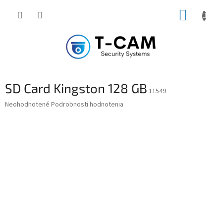
Prejsť
NÁKUP
na
obsah
KOŠÍK
SD Card Kingston 128 GB
11549
Priemerné
Neohodnotené
Podrobnosti hodnotenia
hodnotenie
produktu
je
0,0
z
5
hviezdičiek.