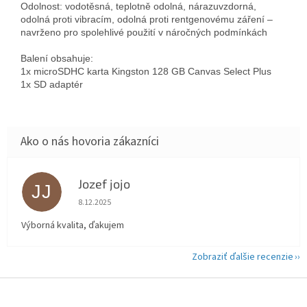
Odolnost: vodotěsná, teplotně odolná, nárazuvzdorná, 
odolná proti vibracím, odolná proti rentgenovému záření – 
navrženo pro spolehlivé použití v náročných podmínkách

Balení obsahuje:

1x microSDHC karta Kingston 128 GB Canvas Select Plus

1x SD adaptér
Jozef jojo
JJ
Hodnotenie obchodu je 5 z 5 hviezdičiek.
8.12.2025
Výborná kvalita, ďakujem
Zobraziť ďalšie recenzie
Z
á