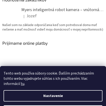
Myers inteligentná robot kamera – vnútorná WiFi kamera
Jozef
|
Hodnotenie produktu je 5 z 5 hviezdičiek.
Našiel som na základe odporúčania keď som potreboval doma mať
riešenie a mať možnosť vidieť moju domácnosť v mojej neprítomnosti:)
Prijímame online platby
Tento web používa súbory cookie. Ďalším prechádzaním
Youtube T-CAM
tohto webu vyjadrujete súhlas s ich používaním. Viac
informácií
tu
.
Nastavenie
Vytvoril Shoptet