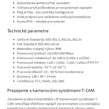
Automatická detekcia PoE zariadení
Ochrana proti poškodeniu pri nesprávnom zapojení
Plug & Play – bez potreby konfigurácie
VLAN podpora pre oddelenie sieťovej komunikácie
Krytie IP55 – vhodné pre exteriér
Technické parametre
Sieťové štandardy: IEEE 802.3, 802.3u, 802.3x
PoE štandard: IEEE 802.3af/at
Maximálny vstupný výkon: 90W
Prenosová rýchlosť: 10/100/1000 Mbps
Prenosová vzdialenosť: do 100 m (Cat5e a vyššie)
Prenosové médium: Cat5 / Cat5e / Cat6 / Cat6a UTP/FTP
Pracovná teplota: -10 °C až +55 °C
Pracovná vlhkosť: 10 – 90 % bez kondenzácie
Rozmery: 148 × 98 × 34 mm
Certifikácie: FCC, RoHS, LVD, EMC
Prepojenie s kamerovými systémami T-CAM
Zariadenie je plne kompatibilné s IP kamerovými systémami T-
CAM. Umožňuje efektívne napájať viacero kamier cez existujúcu
kabeláž bez potreby dodatočných napájacích zdrojov alebo