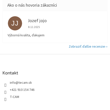
Jozef jojo
JJ
Hodnotenie obchodu je 5 z 5 hviezdičiek.
8.12.2025
Výborná kvalita, ďakujem
Zobraziť ďalšie recenzie
Z
á
p
ä
Kontakt
t
info
@
tecam.sk
i
e
+421 910 154 746
T-CAM