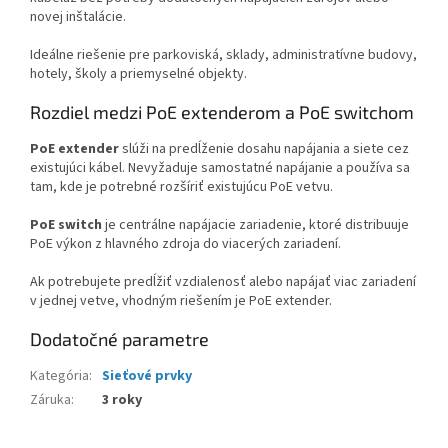
novej inštalácie.
Ideálne riešenie pre parkoviská, sklady, administratívne budovy,
hotely, školy a priemyselné objekty.
Rozdiel medzi PoE extenderom a PoE switchom
PoE extender
slúži na predĺženie dosahu napájania a siete cez
existujúci kábel. Nevyžaduje samostatné napájanie a používa sa
tam, kde je potrebné rozšíriť existujúcu PoE vetvu.
PoE switch
je centrálne napájacie zariadenie, ktoré distribuuje
PoE výkon z hlavného zdroja do viacerých zariadení.
Ak potrebujete predĺžiť vzdialenosť alebo napájať viac zariadení
v jednej vetve, vhodným riešením je PoE extender.
Dodatočné parametre
Kategória
:
Sieťové prvky
Záruka
:
3 roky