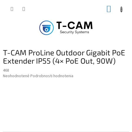
Prejsť
NÁKUP
na
obsah
KOŠÍK
T-CAM ProLine Outdoor Gigabit PoE
Extender IP55 (4× PoE Out, 90W)
468
Priemerné
Neohodnotené
Podrobnosti hodnotenia
hodnotenie
produktu
je
0,0
z
5
hviezdičiek.