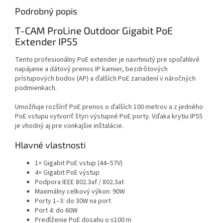
Podrobný popis
T-CAM ProLine Outdoor Gigabit PoE
Extender IP55
Tento profesionálny PoE extender je navrhnutý pre spoľahlivé
napájanie a dátový prenos IP kamier, bezdrôtových
prístupových bodov (AP) a ďalších PoE zariadení v náročných
podmienkach.
Umožňuje rozšíriť PoE prenos o ďalších 100 metrov a z jedného
PoE vstupu vytvoriť štyri výstupné PoE porty. Vďaka krytiu IP55
je vhodný aj pre vonkajšie inštalácie.
Hlavné vlastnosti
1× Gigabit PoE vstup (44–57V)
4× Gigabit PoE výstup
Podpora IEEE 802.3af / 802.3at
Maximálny celkový výkon: 90W
Porty 1–3: do 30W na port
Port 4: do 60W
Predĺženie PoE dosahu o ≤100 m