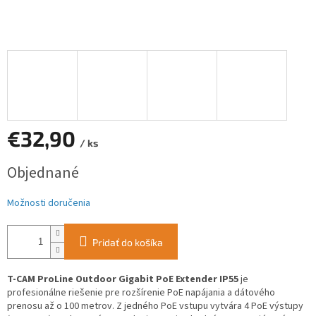
€32,90
/ ks
Jednotková
Objednané
cena:
Možnosti doručenia
Pridať do košíka
T-CAM ProLine Outdoor Gigabit PoE Extender IP55
je
profesionálne riešenie pre rozšírenie PoE napájania a dátového
prenosu až o 100 metrov. Z jedného PoE vstupu vytvára 4 PoE výstupy