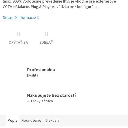
(max. 90W). Vodotesné prevedenie IP55 je vhodné pre exteriérové
CCTV inštalácie. Plug & Play prevádzka bez konfigurácie.
Detailné informácie
OPÝTAŤ SA
ZDIEĽAŤ
Profesionálna
kvalita
Nakupujete bez starostí
– 3 roky záruka
Popis
Hodnotenie
Diskusia