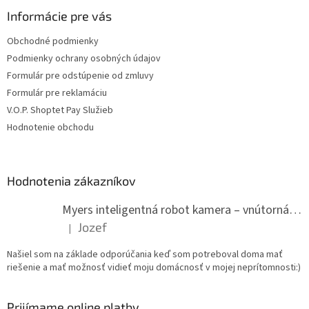
Informácie pre vás
Obchodné podmienky
Podmienky ochrany osobných údajov
Formulár pre odstúpenie od zmluvy
Formulár pre reklamáciu
V.O.P. Shoptet Pay Služieb
Hodnotenie obchodu
Hodnotenia zákazníkov
Myers inteligentná robot kamera – vnútorná WiFi kamera
Jozef
|
Hodnotenie produktu je 5 z 5 hviezdičiek.
Našiel som na základe odporúčania keď som potreboval doma mať
riešenie a mať možnosť vidieť moju domácnosť v mojej neprítomnosti:)
Prijímame online platby