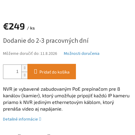
€249
/ ks
Jednotková
Dodanie do 2-3 pracovných dní
cena:
Môžeme doručiť do:
11.8.2026
Možnosti doručenia
Pridať do košíka
NVR je vybavené zabudovaným PoE prepínačom pre 8
kanálov (kamier), ktorý umožňuje pripojiť každú IP kameru
priamo k NVR jediným ethernetovým káblom, ktorý
prenáša video aj napájanie.
Detailné informácie