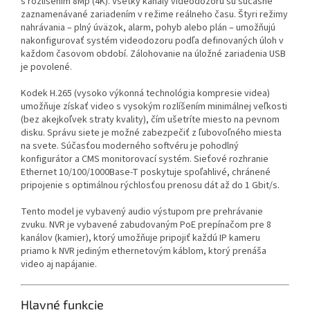
s rozlíšením 8Mp (4K). Všetky kanály videodozoru sú súčasne
zaznamenávané zariadením v režime reálneho času. Štyri režimy
nahrávania – plný úväzok, alarm, pohyb alebo plán – umožňujú
nakonfigurovať systém videodozoru podľa definovaných úloh v
každom časovom období. Zálohovanie na úložné zariadenia USB
je povolené.
Kodek H.265 (vysoko výkonná technológia kompresie videa)
umožňuje získať video s vysokým rozlíšením minimálnej veľkosti
(bez akejkoľvek straty kvality), čím ušetríte miesto na pevnom
disku. Správu siete je možné zabezpečiť z ľubovoľného miesta
na svete. Súčasťou moderného softvéru je pohodlný
konfigurátor a CMS monitorovací systém. Sieťové rozhranie
Ethernet 10/100/1000Base-T poskytuje spoľahlivé, chránené
pripojenie s optimálnou rýchlosťou prenosu dát až do 1 Gbit/s.
Tento model je vybavený audio výstupom pre prehrávanie
zvuku. NVR je vybavené zabudovaným PoE prepínačom pre 8
kanálov (kamier), ktorý umožňuje pripojiť každú IP kameru
priamo k NVR jediným ethernetovým káblom, ktorý prenáša
video aj napájanie.
Hlavné funkcie