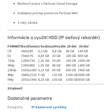
Možnosť práce s Partizan Cloud Storage
Vzdialený prístup pomocou Partizan MAC
3 roky záruka
Informácie o využití HDD (IP sieťový rekordér)
FORMÁT
Rozlíšenie
1 hodina
24 hodín
10 dní
30 dní
CIF
360x288
0,2 GB
4,8 GB
48 GB
144 GB
D1
704x576
0,85 GB
20 GB
200 GB
600 GB
720p
1280x720
1,41 GB
34 GB
340 GB
1000 GB
960p
1280x960
1,91 GB
46 GB
460 GB
1400 GB
1080p
1920x1080
3,33 GB
80 GB
800 GB
2400 GB
4Mp
2688x1520
5 GB
120 GB
1200 GB
3600 GB
5Mp
2592x1944
6,25 GB
150 GB
1500 GB
4500 GB
Stiahnuť:
Dodatočné parametre
Kategória
:
IP kamerové systémy