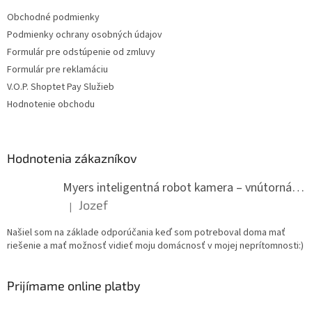
Obchodné podmienky
Podmienky ochrany osobných údajov
Formulár pre odstúpenie od zmluvy
Formulár pre reklamáciu
V.O.P. Shoptet Pay Služieb
Hodnotenie obchodu
Hodnotenia zákazníkov
Myers inteligentná robot kamera – vnútorná WiFi kamera
Jozef
|
Hodnotenie produktu je 5 z 5 hviezdičiek.
Našiel som na základe odporúčania keď som potreboval doma mať
riešenie a mať možnosť vidieť moju domácnosť v mojej neprítomnosti:)
Prijímame online platby