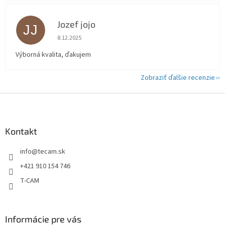
Jozef jojo
JJ
Hodnotenie obchodu je 5 z 5 hviezdičiek.
8.12.2025
Výborná kvalita, ďakujem
Zobraziť ďalšie recenzie
Z
á
p
ä
Kontakt
t
info
@
tecam.sk
i
e
+421 910 154 746
T-CAM
Informácie pre vás