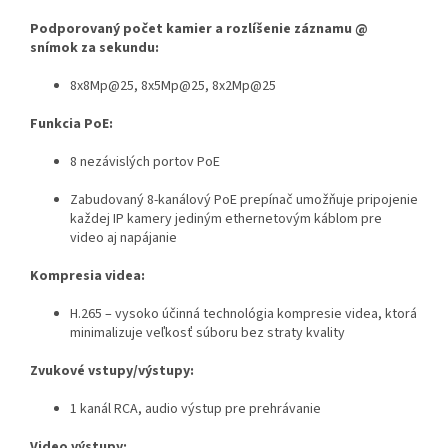
Podporovaný počet kamier a rozlíšenie záznamu @
snímok za sekundu:
8x8Mp@25, 8x5Mp@25, 8x2Mp@25
Funkcia PoE:
8 nezávislých portov PoE
Zabudovaný 8-kanálový PoE prepínač umožňuje pripojenie
každej IP kamery jediným ethernetovým káblom pre
video aj napájanie
Kompresia videa:
H.265 – vysoko účinná technológia kompresie videa, ktorá
minimalizuje veľkosť súboru bez straty kvality
Zvukové vstupy/výstupy:
1 kanál RCA, audio výstup pre prehrávanie
Video výstupy: