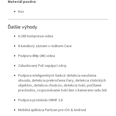
Materiál puzdra:
Kov
Ďalšie výhody
H.265 kompresia videa
8-kanálový záznam v reálnom čase
Podpora 8Mp (4K) videa
Zabudovaný PoE napájací zdroj
Podpora inteligentných funkcií: detekcia narušenia
obvodu, detekcia prekročenia čiary, detekcia statických
objektov, detekcia chodcov, detekcia tvárí, počítanie
prechodov, rozpoznávanie tvárí (len s kamerami radu SH)
Podpora protokolu ONVIF 2.6
Mobilná aplikácia Partizan pre iOS & Android