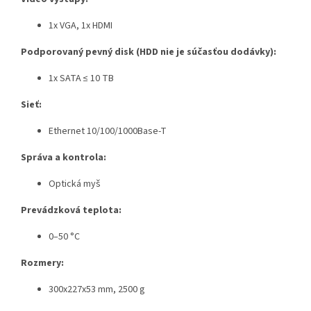
1x VGA, 1x HDMI
Podporovaný pevný disk (HDD nie je súčasťou dodávky):
1x SATA ≤ 10 TB
Sieť:
Ethernet 10/100/1000Base-T
Správa a kontrola:
Optická myš
Prevádzková teplota:
0–50 °C
Rozmery:
300x227x53 mm, 2500 g