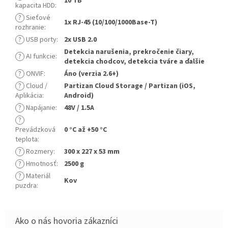
10 TB
kapacita HDD
:
?
Sieťové
1x RJ-45 (10/100/1000Base-T)
rozhranie
:
?
USB porty
:
2x USB 2.0
Detekcia narušenia, prekročenie čiary,
?
AI funkcie
:
detekcia chodcov, detekcia tváre a ďalšie
?
ONVIF
:
Áno (verzia 2.6+)
?
Cloud /
Partizan Cloud Storage / Partizan (iOS,
Aplikácia
:
Android)
?
Napájanie
:
48V / 1.5A
?
Prevádzková
0 °C až +50 °C
teplota
:
?
Rozmery
:
300 x 227 x 53 mm
?
Hmotnosť
:
2500 g
?
Materiál
Kov
puzdra
: