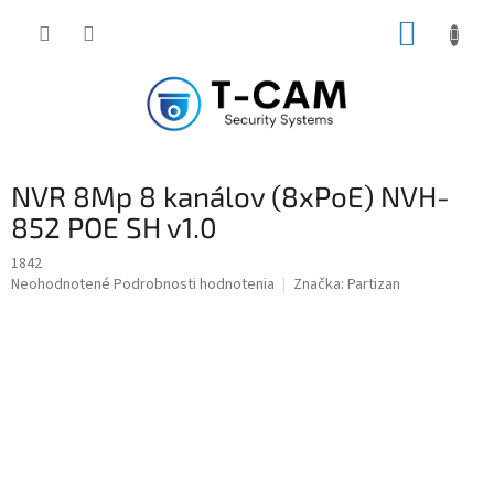
Prejsť
NÁKUP
na
obsah
KOŠÍK
NVR 8Mp 8 kanálov (8xPoE) NVH-
852 POE SH v1.0
1842
Priemerné
Neohodnotené
Podrobnosti hodnotenia
Značka:
Partizan
hodnotenie
produktu
je
0,0
z
5
hviezdičiek.