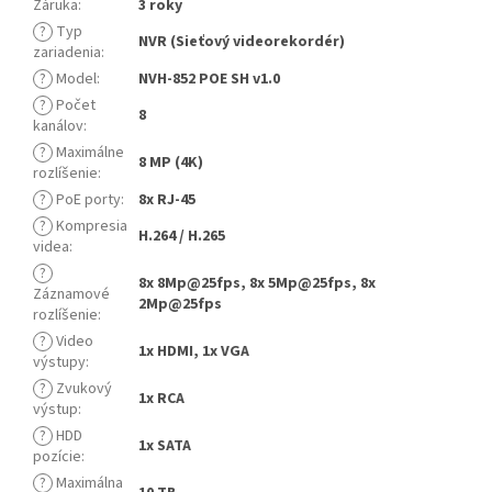
Záruka
:
3 roky
?
Typ
NVR (Sieťový videorekordér)
zariadenia
:
?
Model
:
NVH-852 POE SH v1.0
?
Počet
8
kanálov
:
?
Maximálne
8 MP (4K)
rozlíšenie
:
?
PoE porty
:
8x RJ-45
?
Kompresia
H.264 / H.265
videa
:
?
8x 8Mp@25fps, 8x 5Mp@25fps, 8x
Záznamové
2Mp@25fps
rozlíšenie
:
?
Video
1x HDMI, 1x VGA
výstupy
:
?
Zvukový
1x RCA
výstup
:
?
HDD
1x SATA
pozície
:
?
Maximálna