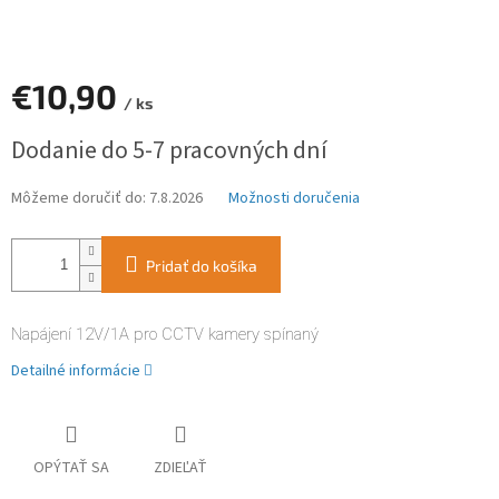
€10,90
/ ks
Jednotková
Dodanie do 5-7 pracovných dní
cena:
Môžeme doručiť do:
7.8.2026
Možnosti doručenia
Pridať do košíka
Napájení 12V/1A pro CCTV kamery spínaný
Detailné informácie
OPÝTAŤ SA
ZDIEĽAŤ