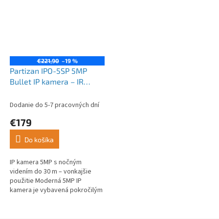
€221,90
–19 %
Partizan IPO-5SP 5MP
Bullet IP kamera – IR
nočné videnie, Cloud 4G
Dodanie do 5-7 pracovných dní
€179
Do košíka
IP kamera 5MP s nočným
videním do 30 m – vonkajšie
použitie Moderná 5MP IP
kamera je vybavená pokročilým
obrazovým snímačom...