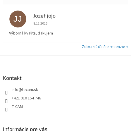
Jozef jojo
JJ
Hodnotenie obchodu je 5 z 5 hviezdičiek.
8.12.2025
Výborná kvalita, ďakujem
Zobraziť ďalšie recenzie
Z
á
p
ä
Kontakt
t
info
@
tecam.sk
i
e
+421 910 154 746
T-CAM
Informácie pre vás