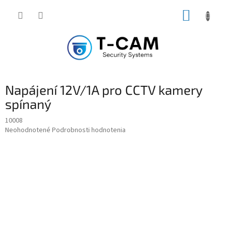
Prejsť
NÁKUP
na
obsah
KOŠÍK
Napájení 12V/1A pro CCTV kamery
spínaný
10008
Priemerné
Neohodnotené
Podrobnosti hodnotenia
hodnotenie
produktu
je
0,0
z
5
hviezdičiek.