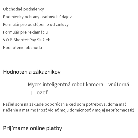
Obchodné podmienky
Podmienky ochrany osobných údajov
Formulár pre odstúpenie od zmluvy
Formulár pre reklamáciu
V.O.P. Shoptet Pay Služieb
Hodnotenie obchodu
Hodnotenia zákazníkov
Myers inteligentná robot kamera – vnútorná WiFi kamera
Jozef
|
Hodnotenie produktu je 5 z 5 hviezdičiek.
Našiel som na základe odporúčania keď som potreboval doma mať
riešenie a mať možnosť vidieť moju domácnosť v mojej neprítomnosti:)
Prijímame online platby