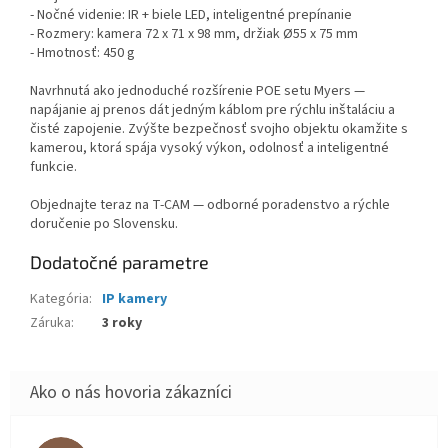
- Nočné videnie: IR + biele LED, inteligentné prepínanie
- Rozmery: kamera 72 x 71 x 98 mm, držiak Ø55 x 75 mm
- Hmotnosť: 450 g
Navrhnutá ako jednoduché rozšírenie POE setu Myers —
napájanie aj prenos dát jedným káblom pre rýchlu inštaláciu a
čisté zapojenie. Zvýšte bezpečnosť svojho objektu okamžite s
kamerou, ktorá spája vysoký výkon, odolnosť a inteligentné
funkcie.
Objednajte teraz na T‑CAM — odborné poradenstvo a rýchle
doručenie po Slovensku.
Dodatočné parametre
Kategória
:
IP kamery
Záruka
:
3 roky