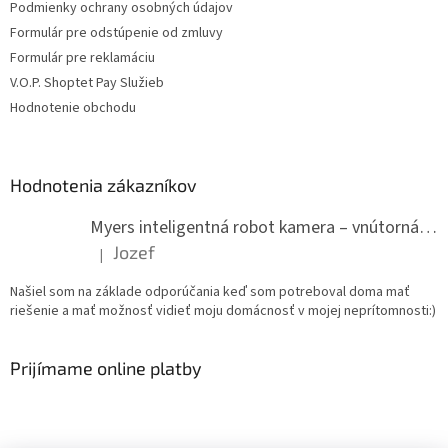
Podmienky ochrany osobných údajov
Formulár pre odstúpenie od zmluvy
Formulár pre reklamáciu
V.O.P. Shoptet Pay Služieb
Hodnotenie obchodu
Hodnotenia zákazníkov
Myers inteligentná robot kamera – vnútorná WiFi kamera
Jozef
|
Hodnotenie produktu je 5 z 5 hviezdičiek.
Našiel som na základe odporúčania keď som potreboval doma mať
riešenie a mať možnosť vidieť moju domácnosť v mojej neprítomnosti:)
Prijímame online platby