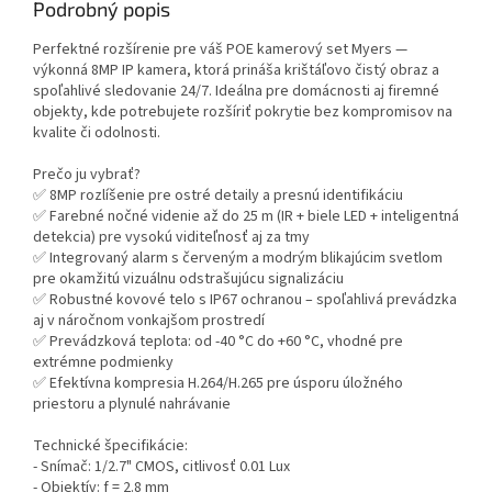
Podrobný popis
Perfektné rozšírenie pre váš POE kamerový set Myers —
výkonná 8MP IP kamera, ktorá prináša krištáľovo čistý obraz a
spoľahlivé sledovanie 24/7. Ideálna pre domácnosti aj firemné
objekty, kde potrebujete rozšíriť pokrytie bez kompromisov na
kvalite či odolnosti.
Prečo ju vybrať?
✅ 8MP rozlíšenie pre ostré detaily a presnú identifikáciu
✅ Farebné nočné videnie až do 25 m (IR + biele LED + inteligentná
detekcia) pre vysokú viditeľnosť aj za tmy
✅ Integrovaný alarm s červeným a modrým blikajúcim svetlom
pre okamžitú vizuálnu odstrašujúcu signalizáciu
✅ Robustné kovové telo s IP67 ochranou – spoľahlivá prevádzka
aj v náročnom vonkajšom prostredí
✅ Prevádzková teplota: od -40 °C do +60 °C, vhodné pre
extrémne podmienky
✅ Efektívna kompresia H.264/H.265 pre úsporu úložného
priestoru a plynulé nahrávanie
Technické špecifikácie:
- Snímač: 1/2.7" CMOS, citlivosť 0.01 Lux
- Objektív: f = 2.8 mm