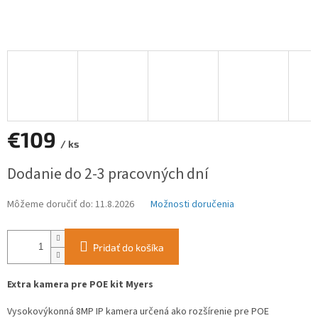
€109
/ ks
Jednotková
Dodanie do 2-3 pracovných dní
cena:
Môžeme doručiť do:
11.8.2026
Možnosti doručenia
Pridať do košíka
Extra kamera pre POE kit Myers
Vysokovýkonná 8MP IP kamera určená ako rozšírenie pre POE