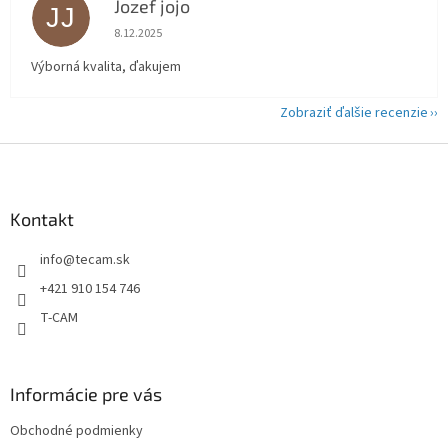
Jozef jojo
JJ
Hodnotenie obchodu je 5 z 5 hviezdičiek.
8.12.2025
Výborná kvalita, ďakujem
Zobraziť ďalšie recenzie
Z
á
p
ä
Kontakt
t
info
@
tecam.sk
i
e
+421 910 154 746
T-CAM
Informácie pre vás
Obchodné podmienky