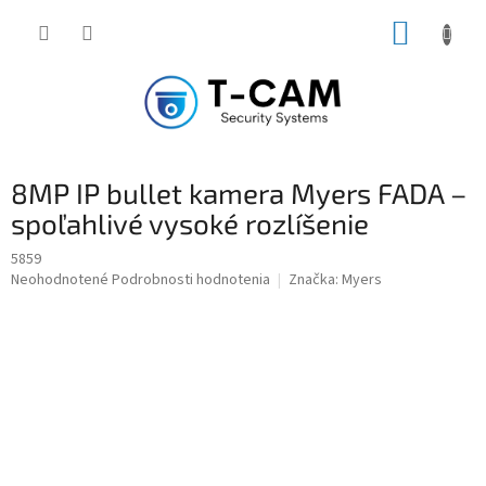
Prejsť
NÁKUP
na
obsah
KOŠÍK
8MP IP bullet kamera Myers FADA –
spoľahlivé vysoké rozlíšenie
5859
Priemerné
Neohodnotené
Podrobnosti hodnotenia
Značka:
Myers
hodnotenie
produktu
je
0,0
z
5
hviezdičiek.